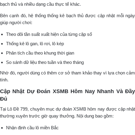
bạch thủ và nhiều dạng cầu thực tế khác.
Bên cạnh đó, hệ thống thống kê bạch thủ được cập nhật mỗi ngày
giúp người chơi:
Theo dõi tần suất xuất hiện của từng cặp số
Thống kê lô gan, lô rơi, lô kép
Phân tích cầu theo khung thời gian
So sánh dữ liệu theo tuần và theo tháng
Nhờ đó, người dùng có thêm cơ sở tham khảo thay vì lựa chọn cảm
tính.
Cập Nhật Dự Đoán XSMB Hôm Nay Nhanh Và Đầy
Đủ
Tại Lô Đề 799, chuyên mục dự đoán XSMB hôm nay được cập nhật
thường xuyên trước giờ quay thưởng. Nội dung bao gồm:
Nhận định cầu lô miền Bắc