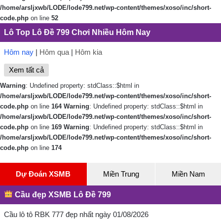
/home/arsljxwb/LODE/lode799.net/wp-content/themes/xoso/inc/short-
code.php
on line
52
Lô Top Lô Đề 799 Chơi Nhiều Hôm Nay
Hôm nay
|
Hôm qua
|
Hôm kia
Xem tất cả
Warning
: Undefined property: stdClass::$html in
/home/arsljxwb/LODE/lode799.net/wp-content/themes/xoso/inc/short-
code.php
on line
164
Warning
: Undefined property: stdClass::$html in
/home/arsljxwb/LODE/lode799.net/wp-content/themes/xoso/inc/short-
code.php
on line
169
Warning
: Undefined property: stdClass::$html in
/home/arsljxwb/LODE/lode799.net/wp-content/themes/xoso/inc/short-
code.php
on line
174
Dự Đoán XSMB
Miền Trung
Miền Nam
Cầu đẹp XSMB Lô Đề 799
Cầu lô tô RBK 777 đẹp nhất ngày 01/08/2026