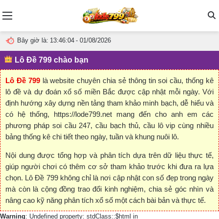
Menu
T
Bây giờ là:
13:46:05
- 01/08/2026
t
Lô Đề 799 chào bạn
g
Lô Đề 799
là website chuyên chia sẻ thông tin soi cầu, thống kê
lô đề và dự đoán xổ số miền Bắc được cập nhật mỗi ngày. Với
định hướng xây dựng nền tảng tham khảo minh bạch, dễ hiểu và
có hệ thống, https://lode799.net mang đến cho anh em các
phương pháp soi cầu 247, cầu bạch thủ, cầu lô vip cùng nhiều
bảng thống kê chi tiết theo ngày, tuần và khung nuôi lô.
Nội dung được tổng hợp và phân tích dựa trên dữ liệu thực tế,
giúp người chơi có thêm cơ sở tham khảo trước khi đưa ra lựa
chọn. Lô Đề 799 không chỉ là nơi cập nhật con số đẹp trong ngày
mà còn là cộng đồng trao đổi kinh nghiệm, chia sẻ góc nhìn và
nâng cao kỹ năng phân tích xổ số một cách bài bản và thực tế.
Warning
: Undefined property: stdClass::$html in