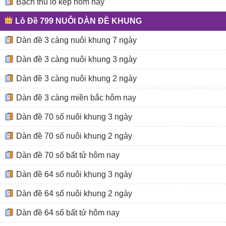
Bạch thủ lô kép hôm nay
Lô Đề 799 NUÔI DÀN ĐỀ KHUNG
Dàn đề 3 càng nuôi khung 7 ngày
Dàn đề 3 càng nuôi khung 3 ngày
Dàn đề 3 càng nuôi khung 2 ngày
Dàn đề 3 càng miền bắc hôm nay
Dàn đề 70 số nuôi khung 3 ngày
Dàn đề 70 số nuôi khung 2 ngày
Dàn đề 70 số bất tử hôm nay
Dàn đề 64 số nuôi khung 3 ngày
Dàn đề 64 số nuôi khung 2 ngày
Dàn đề 64 số bất tử hôm nay