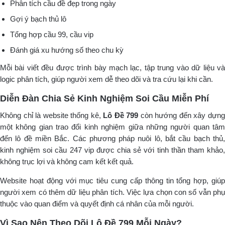
Phân tích cầu đề đẹp trong ngày
Gợi ý bạch thủ lô
Tổng hợp cầu 99, cầu vip
Đánh giá xu hướng số theo chu kỳ
Mỗi bài viết đều được trình bày mạch lạc, tập trung vào dữ liệu và
logic phân tích, giúp người xem dễ theo dõi và tra cứu lại khi cần.
Diễn Đàn Chia Sẻ Kinh Nghiệm Soi Cầu Miễn Phí
Không chỉ là website thống kê,
Lô Đề 799
còn hướng đến xây dựn
một không gian trao đổi kinh nghiệm giữa những người quan tâm
đến lô đề miền Bắc. Các phương pháp nuôi lô, bắt cầu bạch thủ,
kinh nghiệm soi cầu 247 vip được chia sẻ với tinh thần tham khảo,
không trục lợi và không cam kết kết quả.
Website hoạt động với mục tiêu cung cấp thông tin tổng hợp, giúp
người xem có thêm dữ liệu phân tích. Việc lựa chọn con số vẫn phụ
thuộc vào quan điểm và quyết định cá nhân của mỗi người.
Vì Sao Nên Theo Dõi Lô Đề 799 Mỗi Ngày?