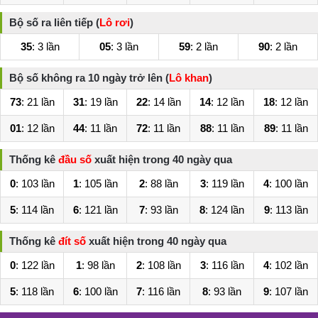
Bộ số ra liên tiếp (
Lô rơi
)
35
: 3 lần
05
: 3 lần
59
: 2 lần
90
: 2 lần
Bộ số không ra 10 ngày trở lên (
Lô khan
)
73
: 21 lần
31
: 19 lần
22
: 14 lần
14
: 12 lần
18
: 12 lần
01
: 12 lần
44
: 11 lần
72
: 11 lần
88
: 11 lần
89
: 11 lần
Thống kê
đầu số
xuất hiện trong 40 ngày qua
0
: 103 lần
1
: 105 lần
2
: 88 lần
3
: 119 lần
4
: 100 lần
5
: 114 lần
6
: 121 lần
7
: 93 lần
8
: 124 lần
9
: 113 lần
Thống kê
đít số
xuất hiện trong 40 ngày qua
0
: 122 lần
1
: 98 lần
2
: 108 lần
3
: 116 lần
4
: 102 lần
5
: 118 lần
6
: 100 lần
7
: 116 lần
8
: 93 lần
9
: 107 lần