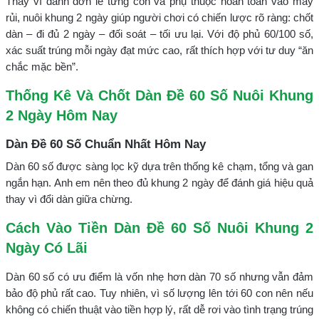
Thay vì đánh đơn lẻ từng con và phụ thuộc hoàn toàn vào may
rủi, nuôi khung 2 ngày giúp người chơi có chiến lược rõ ràng: chốt
dàn – đi đủ 2 ngày – đối soát – tối ưu lại. Với độ phủ 60/100 số,
xác suất trúng mỗi ngày đạt mức cao, rất thích hợp với tư duy “ăn
chắc mặc bền”.
Thống Kê Và Chốt Dàn Đề 60 Số Nuôi Khung
2 Ngày Hôm Nay
Dàn Đề 60 Số Chuẩn Nhất Hôm Nay
Dàn 60 số được sàng lọc kỹ dựa trên thống kê chạm, tổng và gan
ngắn hạn. Anh em nên theo đủ khung 2 ngày để đánh giá hiệu quả
thay vì đổi dàn giữa chừng.
Cách Vào Tiền Dàn Đề 60 Số Nuôi Khung 2
Ngày Có Lãi
Dàn 60 số có ưu điểm là vốn nhẹ hơn dàn 70 số nhưng vẫn đảm
bảo độ phủ rất cao. Tuy nhiên, vì số lượng lên tới 60 con nên nếu
không có chiến thuật vào tiền hợp lý, rất dễ rơi vào tình trạng trúng