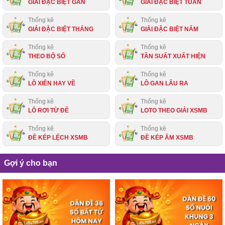
GIẢI ĐẶC BIỆT GAN
GIẢI ĐẶC BIỆT TUẦN
Thống kê
Thống kê
GIẢI ĐẶC BIỆT THÁNG
GIẢI ĐẶC BIỆT NĂM
Thống kê
Thống kê
THEO BỘ SỐ
TẦN SUẤT XUẤT HIỆN
Thống kê
Thống kê
LÔ XIÊN HAY VỀ
LÔ GAN LÂU RA
Thống kê
Thống kê
LÔ RƠI TỪ ĐỀ
LOTO THEO GIẢI XSMB
Thống kê
Thống kê
ĐỀ KÉP LỆCH XSMB
ĐỀ KÉP ÂM XSMB
Gợi ý cho bạn