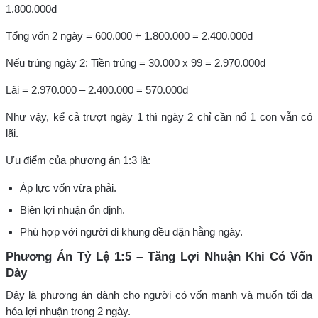
1.800.000đ
Tổng vốn 2 ngày = 600.000 + 1.800.000 = 2.400.000đ
Nếu trúng ngày 2:
Tiền trúng = 30.000 x 99 = 2.970.000đ
Lãi = 2.970.000 – 2.400.000 = 570.000đ
Như vậy, kể cả trượt ngày 1 thì ngày 2 chỉ cần nổ 1 con vẫn có
lãi.
Ưu điểm của phương án 1:3 là:
Áp lực vốn vừa phải.
Biên lợi nhuận ổn định.
Phù hợp với người đi khung đều đặn hằng ngày.
Phương Án Tỷ Lệ 1:5 – Tăng Lợi Nhuận Khi Có Vốn
Dày
Đây là phương án dành cho người có vốn mạnh và muốn tối đa
hóa lợi nhuận trong 2 ngày.