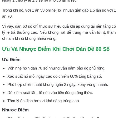
Ngày 2 theo tỷ lệ 1:3 sẽ rất khó có lãi rõ rệt.
Trong khi đó, với 1 ăn 99 online, lợi nhuận gần gấp 1.5 lần so với 1
ăn 70.
Vì vậy, dàn 60 số chỉ thực sự hiệu quả khi áp dụng tại nền tảng có
tỷ lệ trả thưởng cao. Nếu không, rất dễ trúng mà vẫn lời ít, thậm
chí âm khi đi khung nhiều vòng.
Ưu Và Nhược Điểm Khi Chơi Dàn Đề 60 Số
Ưu Điểm
Vốn nhẹ hơn dàn 70 số nhưng vẫn đảm bảo độ phủ rộng.
Xác suất nổ mỗi ngày cao do chiếm 60% tổng bảng số.
Phù hợp chiến thuật khung ngắn 2 ngày, xoay vòng nhanh.
Dễ kiểm soát lãi – lỗ nếu vào tiền đúng công thức.
Tâm lý ổn định hơn vì khả năng trúng cao.
Nhược Điểm