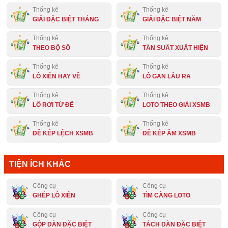
Thống kê
Thống kê
GIẢI ĐẶC BIỆT THÁNG
GIẢI ĐẶC BIỆT NĂM
Thống kê
Thống kê
THEO BỘ SỐ
TẦN SUẤT XUẤT HIỆN
Thống kê
Thống kê
LÔ XIÊN HAY VỀ
LÔ GAN LÂU RA
Thống kê
Thống kê
LÔ RƠI TỪ ĐỀ
LOTO THEO GIẢI XSMB
Thống kê
Thống kê
ĐỀ KÉP LỆCH XSMB
ĐỀ KÉP ÂM XSMB
TIỆN ÍCH KHÁC
Công cụ
Công cụ
GHÉP LÔ XIÊN
TÌM CÀNG LOTO
Công cụ
Công cụ
GỘP DÀN ĐẶC BIỆT
TÁCH DÀN ĐẶC BIỆT