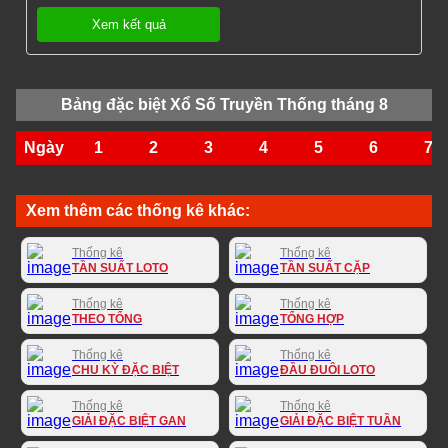
Xem kết quả
Bảng đặc biệt Xổ Số Truyền Thống tháng 8
Ngày
1
2
3
4
5
6
7
Xem thêm các thống kê khác:
Thống kê
Thống kê
TẦN SUẤT LOTO
TẦN SUẤT CẶP
Thống kê
Thống kê
THEO TỔNG
TỔNG HỢP
Thống kê
Thống kê
CHU KỲ ĐẶC BIỆT
ĐẦU ĐUÔI LOTO
Thống kê
Thống kê
GIẢI ĐẶC BIỆT GAN
GIẢI ĐẶC BIỆT TUẦN