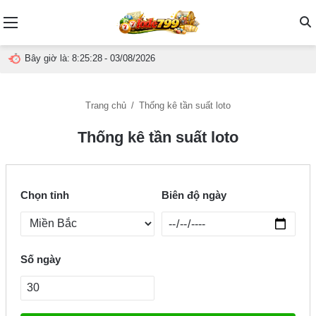
Menu
T
Bây giờ là:
8:25:28
- 03/08/2026
t
Trang chủ
/
Thống kê tần suất loto
g
Thống kê tần suất loto
Chọn tỉnh
Biên độ ngày
Số ngày