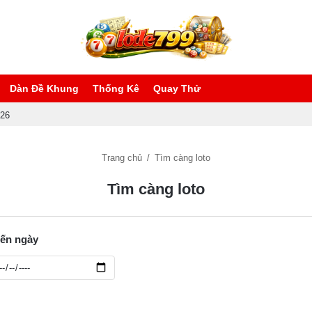
Dàn Đề Khung
Thống Kê
Quay Thử
026
Trang chủ
/
Tìm càng loto
Tìm càng loto
ến ngày