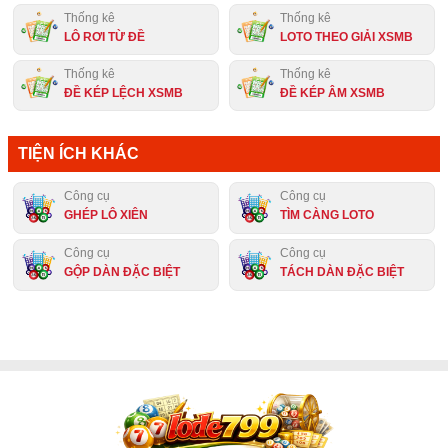
Thống kê
Thống kê
LÔ RƠI TỪ ĐỀ
LOTO THEO GIẢI XSMB
Thống kê
Thống kê
ĐỀ KÉP LỆCH XSMB
ĐỀ KÉP ÂM XSMB
TIỆN ÍCH KHÁC
Công cụ
Công cụ
GHÉP LÔ XIÊN
TÌM CÀNG LOTO
Công cụ
Công cụ
GỘP DÀN ĐẶC BIỆT
TÁCH DÀN ĐẶC BIỆT