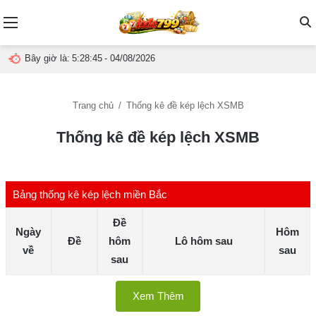
Menu
T
Bây giờ là:
5:28:45
- 04/08/2026
t
Trang chủ
/
Thống kê đề kép lệch XSMB
g
Thống kê đề kép lệch XSMB
Bảng thống kê kép lệch miền Bắc
Đề
Ngày
Hôm
Đề
hôm
Lô hôm sau
về
sau
sau
Xem Thêm