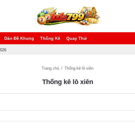
Dàn Đề Khung
Thống Kê
Quay Thử
2026
Trang chủ
/
Thống kê lô xiên
Thống kê lô xiên