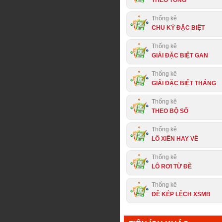
Thống kê
CHU KỲ ĐẶC BIỆT
Thống kê
GIẢI ĐẶC BIỆT GAN
Thống kê
GIẢI ĐẶC BIỆT THÁNG
Thống kê
THEO BỘ SỐ
Thống kê
LÔ XIÊN HAY VỀ
Thống kê
LÔ RƠI TỪ ĐỀ
Thống kê
ĐỀ KÉP LỆCH XSMB