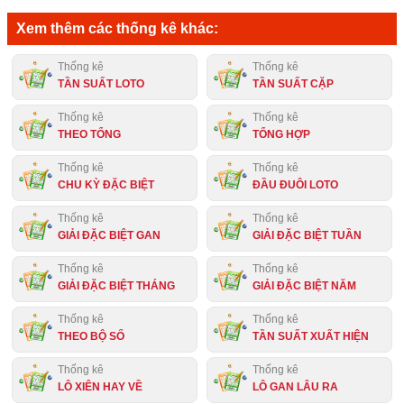
Xem thêm các thống kê khác:
Thống kê
Thống kê
TẦN SUẤT LOTO
TẦN SUẤT CẶP
Thống kê
Thống kê
THEO TỔNG
TỔNG HỢP
Thống kê
Thống kê
CHU KỲ ĐẶC BIỆT
ĐẦU ĐUÔI LOTO
Thống kê
Thống kê
GIẢI ĐẶC BIỆT GAN
GIẢI ĐẶC BIỆT TUẦN
Thống kê
Thống kê
GIẢI ĐẶC BIỆT THÁNG
GIẢI ĐẶC BIỆT NĂM
Thống kê
Thống kê
THEO BỘ SỐ
TẦN SUẤT XUẤT HIỆN
Thống kê
Thống kê
LÔ XIÊN HAY VỀ
LÔ GAN LÂU RA