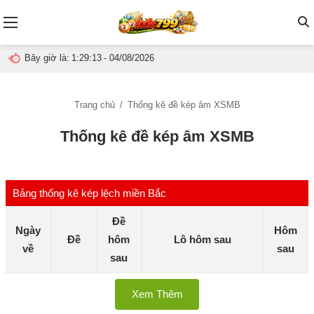
Menu
T
Bây giờ là:
1:29:13
- 04/08/2026
t
Trang chủ
/
Thống kê đề kép âm XSMB
g
Thống kê đề kép âm XSMB
Bảng thống kê kép lệch miền Bắc
Đề
Ngày
Hôm
Đề
hôm
Lô hôm sau
về
sau
sau
Xem Thêm