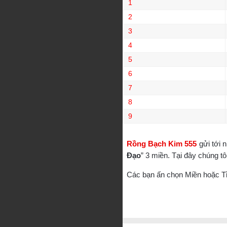
1
2
3
4
5
6
7
8
9
Rồng Bạch Kim 555
gửi tới
Đạo
” 3 miền. Tại đây chúng t
Các bạn ấn chọn Miền hoặc T