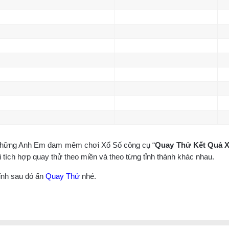
 những Anh Em đam mêm chơi Xổ Số công cụ “
Quay Thử Kết Quả X
ôi tích hợp quay thử theo miền và theo từng tỉnh thành khác nhau.
ỉnh sau đó ấn
Quay Thử
nhé.