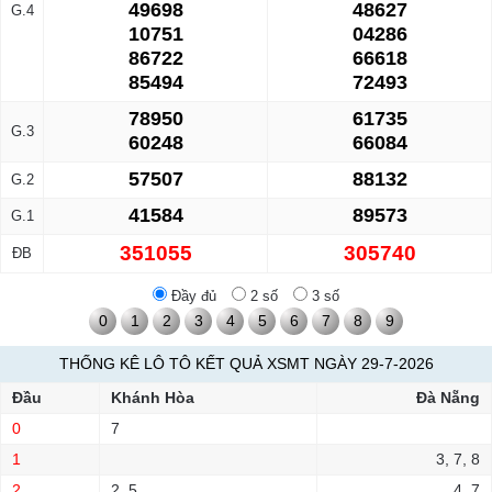
49698
48627
G.4
10751
04286
86722
66618
85494
72493
78950
61735
G.3
60248
66084
57507
88132
G.2
41584
89573
G.1
351055
305740
ĐB
Đầy đủ
2 số
3 số
0
1
2
3
4
5
6
7
8
9
THỐNG KÊ LÔ TÔ KẾT QUẢ XSMT NGÀY 29-7-2026
Đầu
Khánh Hòa
Đà Nẵng
0
7
1
3, 7, 8
2
2, 5
4, 7