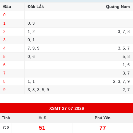
Đầu
Đắk Lắk
Quảng Nam
0
1
0, 3
2
1, 2
3, 7, 8
3
0, 1
4
7, 9, 9
3, 5, 7
5
0, 6
5, 8
6
1, 6
7
3, 7
8
1, 1
2, 3, 7, 9
9
3, 3, 3, 5, 9
2, 7
XSMT 27-07-2026
Tỉnh
Huế
Phú Yên
51
77
G.8