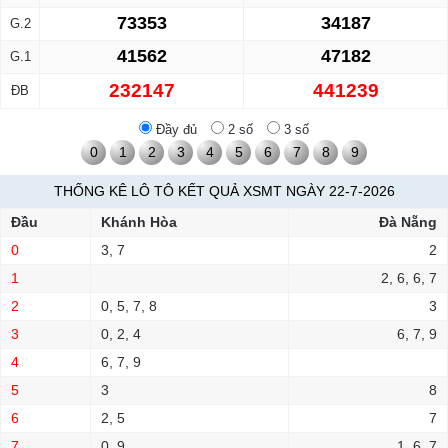
73353
34187
G.2
41562
47182
G.1
232147
441239
ĐB
Đầy đủ
2 số
3 số
0
1
2
3
4
5
6
7
8
9
THỐNG KÊ LÔ TÔ KẾT QUẢ XSMT NGÀY 22-7-2026
Đầu
Khánh Hòa
Đà Nẵng
0
3, 7
2
1
2, 6, 6, 7
2
0, 5, 7, 8
3
3
0, 2, 4
6, 7, 9
4
6, 7, 9
5
3
8
6
2, 5
7
7
0, 9
1, 6, 7