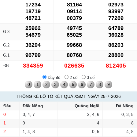
17234
81164
02973
18719
09114
93997
48721
00379
77269
25962
49745
64789
G.3
54679
65025
36028
36294
99668
86203
G.2
96799
80768
28800
G.1
334359
026635
812405
ĐB
Đầy đủ
2 số
3 số
0
1
2
3
4
5
6
7
8
9
THỐNG KÊ LÔ TÔ KẾT QUẢ XSMT NGÀY 25-7-2026
Đầu
Đắk Nông
Quảng Ngãi
Đà Nẵng
0
3, 4, 7
2, 4, 6
0, 3, 5
1
9
4
8
2
1, 4, 8
0, 5
4, 8