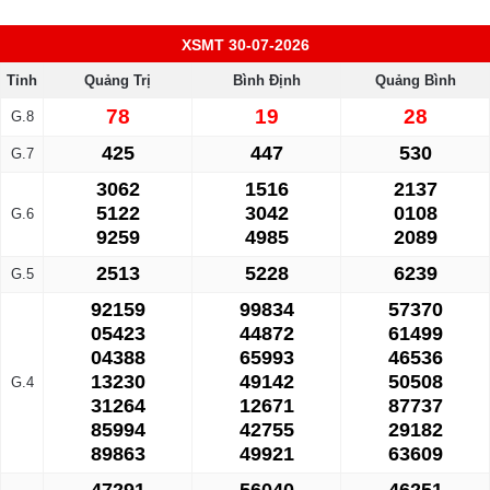
XSMT 30-07-2026
Tỉnh
Quảng Trị
Bình Định
Quảng Bình
78
19
28
G.8
425
447
530
G.7
3062
1516
2137
5122
3042
0108
G.6
9259
4985
2089
2513
5228
6239
G.5
92159
99834
57370
05423
44872
61499
04388
65993
46536
13230
49142
50508
G.4
31264
12671
87737
85994
42755
29182
89863
49921
63609
47291
56040
46251