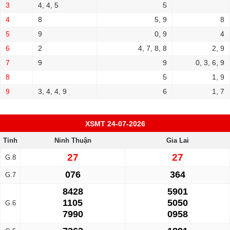
3
4, 4, 5
5
4
8
5, 9
8
5
9
0, 9
4
6
2
4, 7, 8, 8
2, 9
7
9
9
0, 3, 6, 9
8
5
1, 9
9
3, 4, 4, 9
6
1, 7
XSMT 24-07-2026
Tỉnh
Ninh Thuận
Gia Lai
27
27
G.8
076
364
G.7
8428
5901
1105
5050
G.6
7990
0958