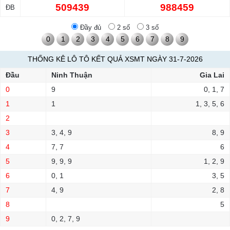
509439
988459
ĐB
Đầy đủ
2 số
3 số
0
1
2
3
4
5
6
7
8
9
THỐNG KÊ LÔ TÔ KẾT QUẢ XSMT NGÀY 31-7-2026
Đầu
Ninh Thuận
Gia Lai
0
9
0, 1, 7
1
1
1, 3, 5, 6
2
3
3, 4, 9
8, 9
4
7, 7
6
5
9, 9, 9
1, 2, 9
6
0, 1
3, 5
7
4, 9
2, 8
8
5
9
0, 2, 7, 9