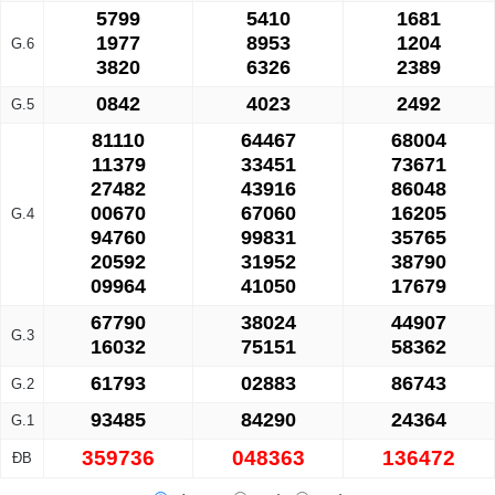
5799
5410
1681
1977
8953
1204
G.6
3820
6326
2389
0842
4023
2492
G.5
81110
64467
68004
11379
33451
73671
27482
43916
86048
00670
67060
16205
G.4
94760
99831
35765
20592
31952
38790
09964
41050
17679
67790
38024
44907
G.3
16032
75151
58362
61793
02883
86743
G.2
93485
84290
24364
G.1
359736
048363
136472
ĐB