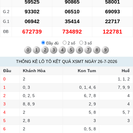
59525
90865
58001
93302
06510
69093
G.2
06942
35414
22717
G.1
672739
734892
122781
ĐB
Đầy đủ
2 số
3 số
0
1
2
3
4
5
6
7
8
9
THỐNG KÊ LÔ TÔ KẾT QUẢ XSMT NGÀY 26-7-2026
Đầu
Khánh Hòa
Kon Tum
Huế
0
2
1, 1, 2
1
0, 3
0, 1, 4, 6
7, 9, 9
2
0, 2, 5
6, 7, 8
4
3
8, 8, 9
2, 9
4
4
2
5, 8
5, 7
5
2, 8
3
3
6
2
0, 5, 8