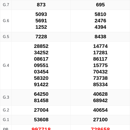
873
695
G.7
5093
5810
5691
2476
G.6
1252
4394
7228
8438
G.5
28852
14774
34252
17281
08617
86117
09551
15775
G.4
03454
70432
58320
73738
91422
85334
64250
40628
G.3
81458
68942
27004
40654
G.2
53608
27100
G.1
997718
728658
ĐB