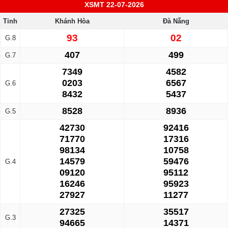
XSMT 22-07-2026
Tỉnh
Khánh Hòa
Đà Nẵng
93
02
G.8
407
499
G.7
7349
4582
0203
6567
G.6
8432
5437
8528
8936
G.5
42730
92416
71770
17316
98134
10758
14579
59476
G.4
09120
95112
16246
95923
27927
11277
27325
35517
G.3
94665
14371