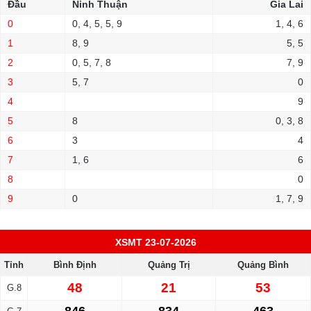
Đầu
Ninh Thuận
Gia Lai
0
0, 4, 5, 5, 9
1, 4, 6
1
8, 9
5, 5
2
0, 5, 7, 8
7, 9
3
5, 7
0
4
9
5
8
0, 3, 8
6
3
4
7
1, 6
6
8
0
9
0
1, 7, 9
XSMT 23-07-2026
Tỉnh
Bình Định
Quảng Trị
Quảng Bình
48
21
53
G.8
846
834
463