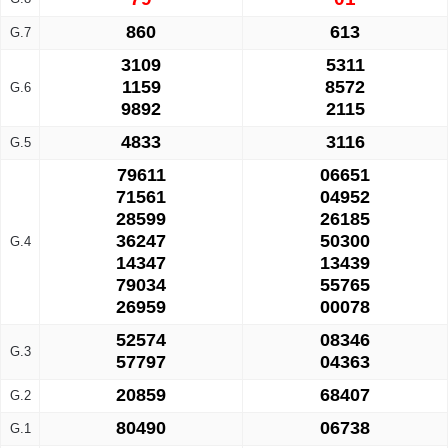
860
613
G.7
3109
5311
1159
8572
G.6
9892
2115
4833
3116
G.5
79611
06651
71561
04952
28599
26185
36247
50300
G.4
14347
13439
79034
55765
26959
00078
52574
08346
G.3
57797
04363
20859
68407
G.2
80490
06738
G.1