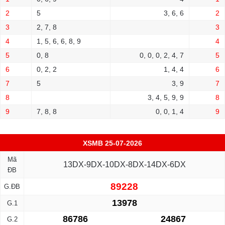
2
5
3, 6, 6
2
3
2, 7, 8
3
4
1, 5, 6, 6, 8, 9
4
5
0, 8
0, 0, 0, 2, 4, 7
5
6
0, 2, 2
1, 4, 4
6
7
5
3, 9
7
8
3, 4, 5, 9, 9
8
9
7, 8, 8
0, 0, 1, 4
9
XSMB 25-07-2026
Mã
13DX-9DX-10DX-8DX-14DX-6DX
ĐB
89228
G.ĐB
13978
G.1
86786
24867
G.2