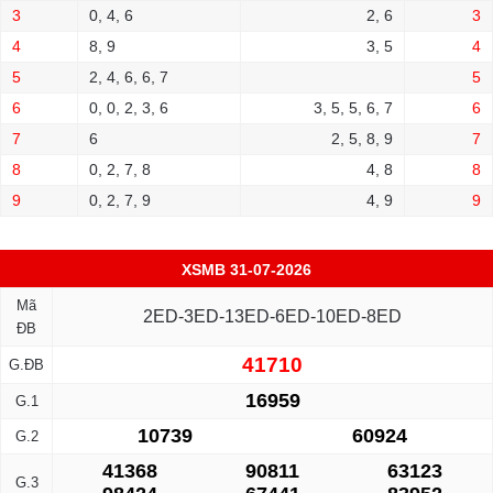
3
0, 4, 6
2, 6
3
4
8, 9
3, 5
4
5
2, 4, 6, 6, 7
5
6
0, 0, 2, 3, 6
3, 5, 5, 6, 7
6
7
6
2, 5, 8, 9
7
8
0, 2, 7, 8
4, 8
8
9
0, 2, 7, 9
4, 9
9
XSMB 31-07-2026
Mã
2ED-3ED-13ED-6ED-10ED-8ED
ĐB
41710
G.ĐB
16959
G.1
10739
60924
G.2
41368
90811
63123
G.3