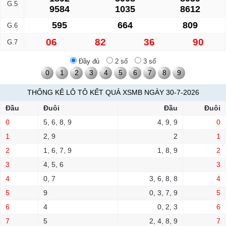
G.5
9584
1035
8612
595
664
809
G.6
06
82
36
90
G.7
Đầy đủ
2 số
3 số
0
1
2
3
4
5
6
7
8
9
THỐNG KÊ LÔ TÔ KẾT QUẢ XSMB NGÀY 30-7-2026
Đầu
Đuôi
Đầu
Đuôi
0
5, 6, 8, 9
4, 9, 9
0
1
2, 9
2
1
2
1, 6, 7, 9
1, 8, 9
2
3
4, 5, 6
3
4
0, 7
3, 6, 8, 8
4
5
9
0, 3, 7, 9
5
6
4
0, 2, 3
6
7
5
2, 4, 8, 9
7