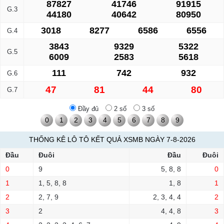
87827
41746
91915
G.3
44180
40642
80950
3018
8277
6586
6556
G.4
3843
9329
5322
G.5
6009
2583
5618
111
742
932
G.6
47
81
44
80
G.7
Đầy đủ
2 số
3 số
0
1
2
3
4
5
6
7
8
9
THỐNG KÊ LÔ TÔ KẾT QUẢ XSMB NGÀY 7-8-2026
Đầu
Đuôi
Đầu
Đuôi
0
9
5, 8, 8
0
1
1, 5, 8, 8
1, 8
1
2
2, 7, 9
2, 3, 4, 4
2
3
2
4, 4, 8
3