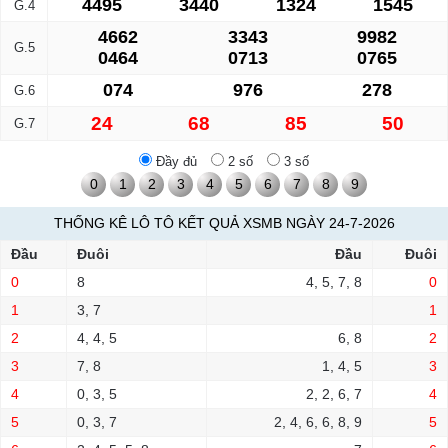
4495
3440
1324
1545
G.4
4662
3343
9982
G.5
0464
0713
0765
074
976
278
G.6
24
68
85
50
G.7
Đầy đủ
2 số
3 số
0
1
2
3
4
5
6
7
8
9
THỐNG KÊ LÔ TÔ KẾT QUẢ XSMB NGÀY 24-7-2026
Đầu
Đuôi
Đầu
Đuôi
0
8
4, 5, 7, 8
0
1
3, 7
1
2
4, 4, 5
6, 8
2
3
7, 8
1, 4, 5
3
4
0, 3, 5
2, 2, 6, 7
4
5
0, 3, 7
2, 4, 6, 6, 8, 9
5