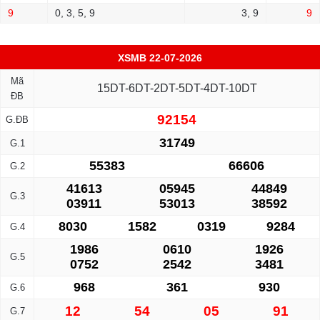
9
0, 3, 5, 9
3, 9
9
XSMB 22-07-2026
Mã
15DT-6DT-2DT-5DT-4DT-10DT
ĐB
92154
G.ĐB
31749
G.1
55383
66606
G.2
41613
05945
44849
G.3
03911
53013
38592
8030
1582
0319
9284
G.4
1986
0610
1926
G.5
0752
2542
3481
968
361
930
G.6
12
54
05
91
G.7