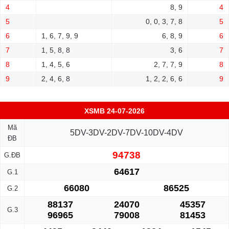
4
8, 9
4
5
0, 0, 3, 7, 8
5
6
1, 6, 7, 9, 9
6, 8, 9
6
7
1, 5, 8, 8
3, 6
7
8
1, 4, 5, 6
2, 7, 7, 9
8
9
2, 4, 6, 8
1, 2, 2, 6, 6
9
XSMB 24-07-2026
Mã
5DV-3DV-2DV-7DV-10DV-4DV
ĐB
94738
G.ĐB
64617
G.1
66080
86525
G.2
88137
24070
45357
G.3
96965
79008
81453