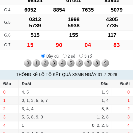
98424
67441
83952
6052
8854
7635
5079
G.4
0313
1998
4305
G.5
5739
5938
7735
515
155
117
G.6
15
90
04
83
G.7
Đầy đủ
2 số
3 số
0
1
2
3
4
5
6
7
8
9
THỐNG KÊ LÔ TÔ KẾT QUẢ XSMB NGÀY 31-7-2026
Đầu
Đuôi
Đầu
Đuôi
0
4, 5
1, 9
0
1
0, 1, 3, 5, 5, 7
1, 4
1
2
3, 4, 4
5, 5
2
3
5, 5, 8, 9, 9
1, 2, 8
3
4
1
0, 2, 2, 5
4