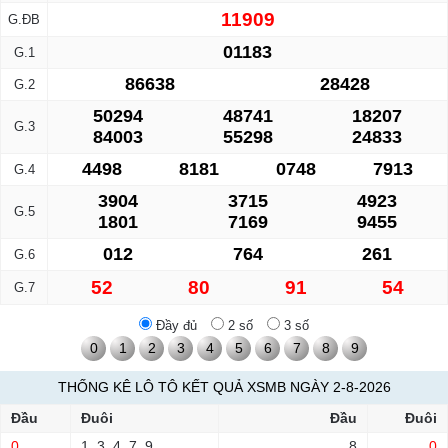
11909
G.ĐB
01183
G.1
86638
28428
G.2
50294
48741
18207
G.3
84003
55298
24833
4498
8181
0748
7913
G.4
3904
3715
4923
G.5
1801
7169
9455
012
764
261
G.6
52
80
91
54
G.7
Đầy đủ
2 số
3 số
0
1
2
3
4
5
6
7
8
9
THỐNG KÊ LÔ TÔ KẾT QUẢ XSMB NGÀY 2-8-2026
Đầu
Đuôi
Đầu
Đuôi
0
1, 3, 4, 7, 9
8
0