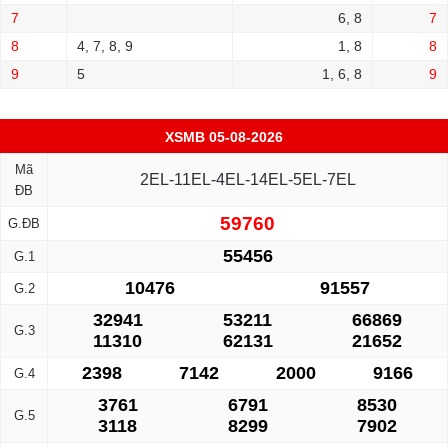
7
6, 8
7
8
4, 7, 8, 9
1, 8
8
9
5
1, 6, 8
9
XSMB 05-08-2026
Mã
2EL-11EL-4EL-14EL-5EL-7EL
ĐB
59760
G.ĐB
55456
G.1
10476
91557
G.2
32941
53211
66869
G.3
11310
62131
21652
2398
7142
2000
9166
G.4
3761
6791
8530
G.5
3118
8299
7902