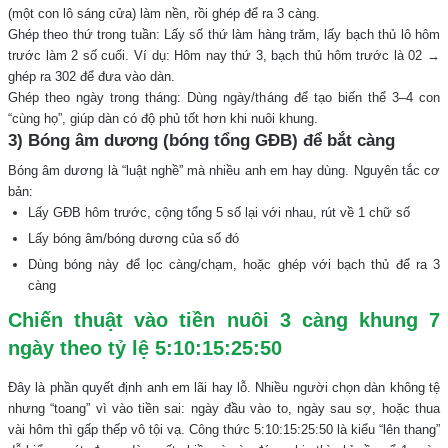
(một con lô sáng cửa) làm nền, rồi ghép để ra 3 càng.
Ghép theo thứ trong tuần: Lấy số thứ làm hàng trăm, lấy bạch thủ lô hôm
trước làm 2 số cuối.
Ví dụ: Hôm nay thứ 3, bạch thủ hôm trước là 02 →
ghép ra 302 để đưa vào dàn.
Ghép theo ngày trong tháng: Dùng ngày/tháng để tạo biến thể 3–4 con
“cùng họ”, giúp dàn có độ phủ tốt hơn khi nuôi khung.
3) Bóng âm dương (bóng tổng GĐB) để bắt càng
Bóng âm dương là “luật nghề” mà nhiều anh em hay dùng. Nguyên tắc cơ
bản:
Lấy GĐB hôm trước, cộng tổng 5 số lại với nhau, rút về 1 chữ số
Lấy bóng âm/bóng dương của số đó
Dùng bóng này để lọc càng/chạm, hoặc ghép với bạch thủ để ra 3
càng
Chiến thuật vào tiền nuôi 3 càng khung 7
ngày theo tỷ lệ 5:10:15:25:50
Đây là phần quyết định anh em lãi hay lỗ. Nhiều người chọn dàn không tệ
nhưng “toang” vì vào tiền sai: ngày đầu vào to, ngày sau sợ, hoặc thua
vài hôm thì gấp thếp vô tội vạ. Công thức 5:10:15:25:50 là kiểu “lên thang”