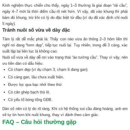
Kinh nghiệm thực chiến cho thấy, ngày 1–3 thường là giai đoạn “rải cầu”,
ngày 4–7 mới là thời điểm cầu rõ nét hơn. Vì vậy, đã vào khung thì phải
bám đủ khung, trừ khi có lý do đặc biệt từ đầu (ví dụ đã xác định chỉ nuôi
5 ngày).
Tránh nuôi số vừa về dày đặc
Tâm lý rất dễ mắc phải là: Thấy con nào vừa ăn thông 2–3 hôm liền thì
nghĩ nó đang “form đẹp”, tiếp tục nuôi lại. Tuy nhiên, trong đề 3 càng, xác
suất lặp lại liên tục là không cao.
Nuôi số vừa về dày dễ rơi vào trạng thái “ảo tưởng cầu”. Thay vì vậy, nên
ưu tiên dàn có dấu hiệu:
Có chạm đẹp (ví dụ chạm 3, chạm 6 đang gan).
Có càng gan, lâu chưa xuất hiện.
Được lọc qua bạc nhớ theo thứ.
Có căn ghép bạch thủ lô.
Có yếu tố bóng tổng GĐB.
Dàn số nên có lý do rõ ràng. Khi có hệ thống soi cầu đàng hoàng, anh em
sẽ tự tin hơn khi nuôi khung, thay vì đánh theo cảm giác.
FAQ – Câu hỏi thường gặp