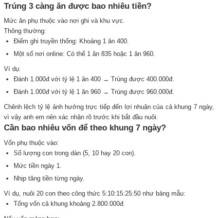
Trúng 3 càng ăn được bao nhiêu tiền?
Mức ăn phụ thuộc vào nơi ghi và khu vực.
Thông thường:
Điểm ghi truyền thống: Khoảng 1 ăn 400.
Một số nơi online: Có thể 1 ăn 835 hoặc 1 ăn 960.
Ví dụ:
Đánh 1.000đ với tỷ lệ 1 ăn 400 → Trúng được 400.000đ.
Đánh 1.000đ với tỷ lệ 1 ăn 960 → Trúng được 960.000đ.
Chênh lệch tỷ lệ ảnh hưởng trực tiếp đến lợi nhuận của cả khung 7 ngày,
vì vậy anh em nên xác nhận rõ trước khi bắt đầu nuôi.
Cần bao nhiêu vốn để theo khung 7 ngày?
Vốn phụ thuộc vào:
Số lượng con trong dàn (5, 10 hay 20 con).
Mức tiền ngày 1.
Nhịp tăng tiền từng ngày.
Ví dụ, nuôi 20 con theo công thức 5:10:15:25:50 như bảng mẫu:
Tổng vốn cả khung khoảng 2.800.000đ.