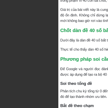
trong phạm vi 40 con đã chốt
Giá trị của bài viết này là c
độ ổn định. Không chỉ dừng lạ
mới không bao giờ rơi vào tình
Chốt dàn đề 40 số b
Dưới đây là dàn đề 40 số bất
Thực tế cho thấy dàn 40 số hiế
Phương pháp soi cầu
Để Google và người đọc đánh 
được áp dụng để tạo ra bộ 40 
Soi theo tổng đề
Phân tích chu kỳ tổng từ 0 đế
đó để tạo thành nhóm ưu tiên. 
Bắt đề theo chạm