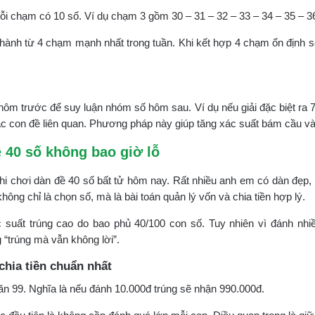
 chạm có 10 số. Ví dụ chạm 3 gồm 30 – 31 – 32 – 33 – 34 – 35 – 36
nh từ 4 chạm mạnh nhất trong tuần. Khi kết hợp 4 chạm ổn định sẽ 
 hôm trước để suy luận nhóm số hôm sau. Ví dụ nếu giải đặc biệt ra 
các con đề liên quan. Phương pháp này giúp tăng xác suất bám cầu v
 40 số không bao giờ lỗ
hi chơi dàn đề 40 số bất tử hôm nay. Rất nhiều anh em có dàn đẹp,
hông chỉ là chọn số, mà là bài toán quản lý vốn và chia tiền hợp lý.
 suất trúng cao do bao phủ 40/100 con số. Tuy nhiên vì đánh nhiề
g “trúng mà vẫn không lời”.
chia tiền chuẩn nhất
 ăn 99. Nghĩa là nếu đánh 10.000đ trúng sẽ nhận 990.000đ.