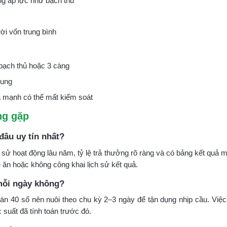
ng áp lực như bạch thủ
i vốn trung bình
bạch thủ hoặc 3 càng
hung
á mạnh có thể mất kiểm soát
ng gặp
đâu uy tín nhất?
 sử hoạt động lâu năm, tỷ lệ trả thưởng rõ ràng và có bảng kết quả m
ăn hoặc không công khai lịch sử kết quả.
mỗi ngày không?
 Dàn 40 số nên nuôi theo chu kỳ 2–3 ngày để tận dụng nhịp cầu. Việ
 suất đã tính toán trước đó.