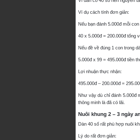
Vì dàn có 40 số nên nguyên tắ
Ví dụ cách tính đơn giản:
Nếu bạn đánh 5.000đ mỗi con 
40 x 5.000đ = 200.000đ tổng v
Nếu đề về đúng 1 con trong d
5.000đ x 99 = 495.000đ tiền t
Lợi nhuận thực nhận:
495.000đ – 200.000đ = 295.000
Như vậy dù chỉ đánh 5.000đ mỗ
thông minh là đã có lãi.
Nuôi khung 2 – 3 ngày a
Dàn 40 số rất phù hợp nuôi kh
Lý do rất đơn giản: