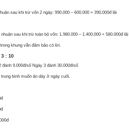
huận sau khi trừ vốn 2 ngày:
990.000 – 600.000 = 390.000đ lãi
 nhuận sau khi trừ toàn bộ vốn:
1.980.000 – 1.400.000 = 580.000đ lãi
 trong khung vẫn đảm bảo có lời.
3 : 10
 đánh 9.000đ/số
Ngày 3 đánh 30.000đ/số
trung bình muốn ăn dày ở ngày cuối.
0đ
0đ
.000đ