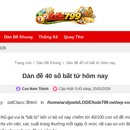
Dàn Đề Khung
Thống Kê
Quay Thử
2026
Trang chủ
/
Dàn Đề Khung
/
Dàn đề 40 số bất tử hôm nay
Dàn đề 40 số bất tử hôm nay
Cao Nam Thành
Cập nhật: 5:43 sáng, 25/02/2026
ty: stdClass::$html in
/home/arsljxwb/LODE/lode799.net/wp-con
hủ gọi vui là “bất tử” bởi vì bộ số này chiếm tới 40/100 con số đề
ĩa với việc xác suất trúng thưởng mỗi ngày ở mức rất cao so với đ