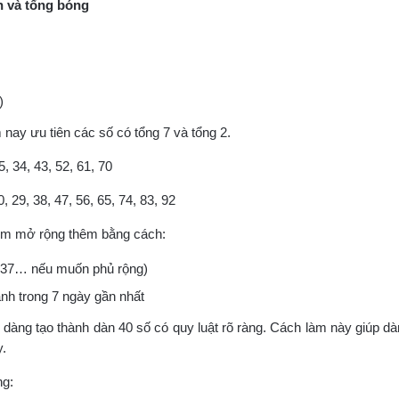
h và tổng bóng
)
 nay ưu tiên các số có tổng 7 và tổng 2.
5, 34, 43, 52, 61, 70
, 29, 38, 47, 56, 65, 74, 83, 92
 em mở rộng thêm bằng cách:
, 37… nếu muốn phủ rộng)
h trong 7 ngày gần nhất
dàng tạo thành dàn 40 số có quy luật rõ ràng. Cách làm này giúp dàn 
y.
ng: