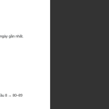
 ngày gần nhất.
ầu 8 → 80–89