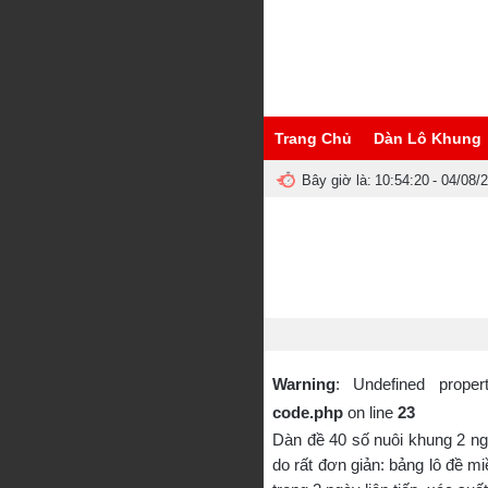
Trang Chủ
Dàn Lô Khung
Bây giờ là:
10:54:21
- 04/08/
Warning
: Undefined proper
code.php
on line
23
Dàn đề 40 số nuôi khung 2 ng
do rất đơn giản: bảng lô đề m