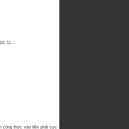
10, 11…
n công thức vào tiền phải cực