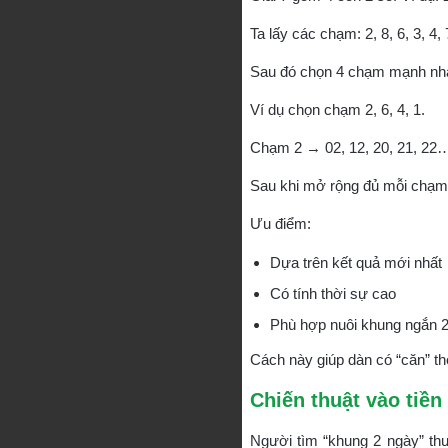
Ta lấy các chạm: 2, 8, 6, 3, 4, 
Sau đó chọn 4 chạm mạnh nhất
Ví dụ chọn chạm 2, 6, 4, 1.
Chạm 2 → 02, 12, 20, 21, 22
Sau khi mở rộng đủ mỗi chạm
Ưu điểm:
Dựa trên kết quả mới nhất
Có tính thời sự cao
Phù hợp nuôi khung ngắn 
Cách này giúp dàn có “căn” th
Chiến thuật vào tiền
Người tìm “khung 2 ngày” thư