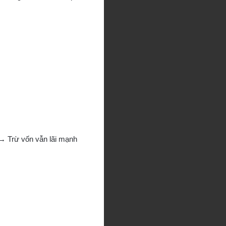
→ Trừ vốn vẫn lãi mạnh