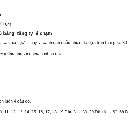
n
2 ngày
ủ bảng, tăng tỷ lệ chạm
có chọn lọc”. Thay vì đánh dàn ngẫu nhiên, ta dựa trên thống kê 30
em đầu nào về nhiều nhất, ví dụ:
ọn luôn 4 đầu đó.
 11, 12, 13, 14, 15, 16, 17, 18, 19
Đầu 3 → 30–39
Đầu 6 → 60–69
Đ