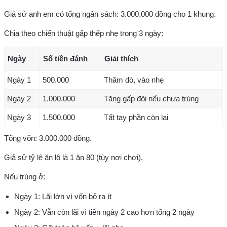
Giả sử anh em có tổng ngân sách: 3.000.000 đồng cho 1 khung.
Chia theo chiến thuật gấp thếp nhẹ trong 3 ngày:
Ngày
Số tiền đánh
Giải thích
Ngày 1
500.000
Thăm dò, vào nhẹ
Ngày 2
1.000.000
Tăng gấp đôi nếu chưa trúng
Ngày 3
1.500.000
Tất tay phần còn lại
Tổng vốn: 3.000.000 đồng.
Giả sử tỷ lệ ăn lô là 1 ăn 80 (tùy nơi chơi).
Nếu trúng ở:
Ngày 1: Lãi lớn vì vốn bỏ ra ít
Ngày 2: Vẫn còn lãi vì tiền ngày 2 cao hơn tổng 2 ngày