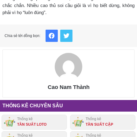
chắc chắn. Nhiều cao thủ soi cầu giỏi là vì họ biết dừng, không
phải vì họ “luôn đúng”.
Facebook
Twitter
Chia sẻ tới đồng bọn:
Cao Nam Thành
THỐNG KÊ CHUYÊN SÂU
Thống kê
Thống kê
TẦN SUẤT LOTO
TẦN SUẤT CẶP
Thống kê
Thống kê