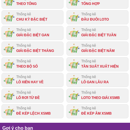
THEO TỔNG
TỔNG HỢP
Thống kê
Thống kê
CHU KỲ ĐẶC BIỆT
ĐẦU ĐUÔI LOTO
Thống kê
Thống kê
GIẢI ĐẶC BIỆT GAN
GIẢI ĐẶC BIỆT TUẦN
Thống kê
Thống kê
GIẢI ĐẶC BIỆT THÁNG
GIẢI ĐẶC BIỆT NĂM
Thống kê
Thống kê
THEO BỘ SỐ
TẦN SUẤT XUẤT HIỆN
Thống kê
Thống kê
LÔ XIÊN HAY VỀ
LÔ GAN LÂU RA
Thống kê
Thống kê
LÔ RƠI TỪ ĐỀ
LOTO THEO GIẢI XSMB
Thống kê
Thống kê
ĐỀ KÉP LỆCH XSMB
ĐỀ KÉP ÂM XSMB
Gợi ý cho bạn