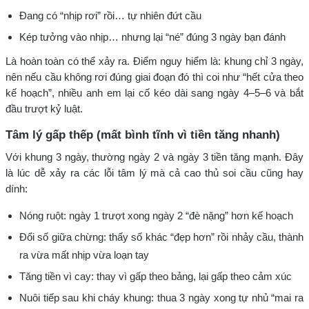
Đang có “nhịp rơi” rồi… tự nhiên đứt cầu
Kép tưởng vào nhịp… nhưng lại “né” đúng 3 ngày bạn đánh
Là hoàn toàn có thể xảy ra. Điểm nguy hiểm là: khung chỉ 3 ngày,
nên nếu cầu không rơi đúng giai đoạn đó thì coi như “hết cửa theo
kế hoạch”, nhiều anh em lại cố kéo dài sang ngày 4–5–6 và bắt
đầu trượt kỷ luật.
Tâm lý gấp thếp (mất bình tĩnh vì tiền tăng nhanh)
Với khung 3 ngày, thường ngày 2 và ngày 3 tiền tăng mạnh. Đây
là lúc dễ xảy ra các lỗi tâm lý mà cả cao thủ soi cầu cũng hay
dính:
Nóng ruột: ngày 1 trượt xong ngày 2 “đè nặng” hơn kế hoạch
Đổi số giữa chừng: thấy số khác “đẹp hơn” rồi nhảy cầu, thành
ra vừa mất nhịp vừa loạn tay
Tăng tiền vì cay: thay vì gấp theo bảng, lại gấp theo cảm xúc
Nuôi tiếp sau khi cháy khung: thua 3 ngày xong tự nhủ “mai ra