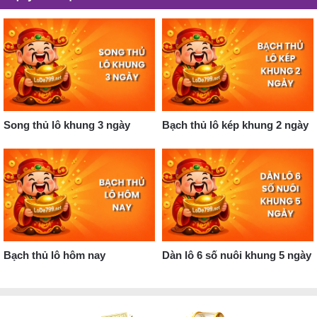
Song thủ lô khung 3 ngày
Bạch thủ lô kép khung 2 ngày
Bạch thủ lô hôm nay
Dàn lô 6 số nuôi khung 5 ngày