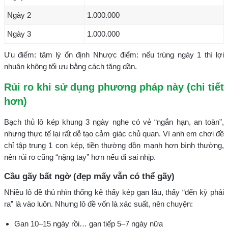
Ngày 2
1.000.000
Ngày 3
1.000.000
Ưu điểm: tâm lý ổn định
Nhược điểm: nếu trúng ngày 1 thì lợi
nhuận không tối ưu bằng cách tăng dần.
Rủi ro khi sử dụng phương pháp này (chi tiết
hơn)
Bạch thủ lô kép khung 3 ngày nghe có vẻ “ngắn hạn, an toàn”,
nhưng thực tế lại rất dễ tạo cảm giác chủ quan. Vì anh em chơi đề
chỉ tập trung 1 con kép, tiền thường dồn mạnh hơn bình thường,
nên rủi ro cũng “nặng tay” hơn nếu đi sai nhịp.
Cầu gãy bất ngờ (đẹp mấy vẫn có thể gãy)
Nhiều lô đề thủ nhìn thống kê thấy kép gan lâu, thấy “đến kỳ phải
ra” là vào luôn. Nhưng lô đề vốn là xác suất, nên chuyện:
Gan 10–15 ngày rồi… gan tiếp 5–7 ngày nữa