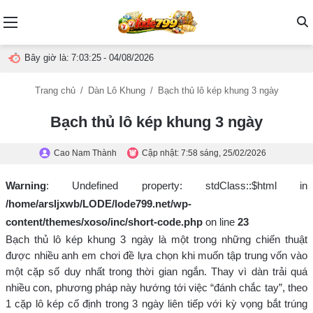
Menu
T
Bây giờ là:
7:03:26
- 04/08/2026
t
Trang chủ
/
Dàn Lô Khung
/
Bạch thủ lô kép khung 3 ngày
g
Bạch thủ lô kép khung 3 ngày
Cao Nam Thành
Cập nhật: 7:58 sáng, 25/02/2026
Warning
: Undefined property: stdClass::$html in
/home/arsljxwb/LODE/lode799.net/wp-
content/themes/xoso/inc/short-code.php
on line
23
Bạch thủ lô kép khung 3 ngày là một trong những chiến thuật
được nhiều anh em chơi đề lựa chọn khi muốn tập trung vốn vào
một cặp số duy nhất trong thời gian ngắn. Thay vì dàn trải quá
nhiều con, phương pháp này hướng tới việc “đánh chắc tay”, theo
1 cặp lô kép cố định trong 3 ngày liên tiếp với kỳ vọng bắt trúng