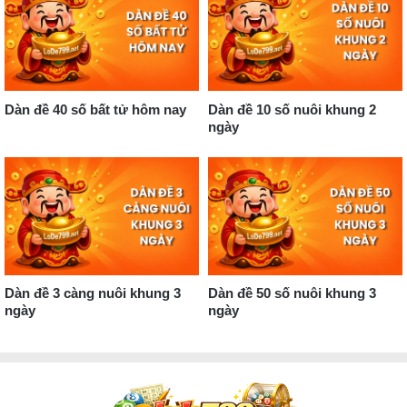
Dàn đề 40 số bất tử hôm nay
Dàn đề 10 số nuôi khung 2
ngày
Dàn đề 3 càng nuôi khung 3
Dàn đề 50 số nuôi khung 3
ngày
ngày