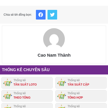
Facebook
Twitter
Chia sẻ tới đồng bọn:
Cao Nam Thành
THỐNG KÊ CHUYÊN SÂU
Thống kê
Thống kê
TẦN SUẤT LOTO
TẦN SUẤT CẶP
Thống kê
Thống kê
THEO TỔNG
TỔNG HỢP
Thống kê
Thống kê