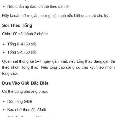
Nếu chẵn áp đảo, có thể theo dàn lẻ.
Đây là cách đơn giản nhưng hiệu quả nếu biết quan sát chu kỳ.
Soi Theo Tổng
Chia 100 số thành 2 nhóm:
Tổng 0–4 (50 số)
Tổng 5–9 (50 số)
Quan sát thống kê 5–7 ngày gần nhất, nếu tổng thấp đang gan thì
theo nhóm tổng thấp. Nếu tổng cao đang có chu kỳ, theo nhóm
tổng cao.
Dựa Vào Giải Đặc Biệt
Có thể dùng phương pháp:
Dồn tổng GĐB
Bạc nhớ theo đầu/đuôi