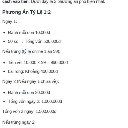
cách vào tiền
. Dưới đây là 2 phương án phổ biến nhất.
Phương Án Tỷ Lệ 1:2
Ngày 1:
Đánh mỗi con 10.000đ
50 số → Tổng vốn 500.000đ
Nếu trúng (tỷ lệ online 1 ăn 99):
Tiền về: 10.000 × 99 = 990.000đ
Lãi ròng: Khoảng 490.000đ
Ngày 2 (Nếu ngày 1 chưa về):
Đánh mỗi con 20.000đ
Tổng vốn ngày 2: 1.000.000đ
Tổng vốn 2 ngày: 1.500.000đ
Nếu trúng ngày 2: