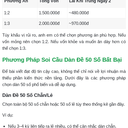
Phương Án
Tổng Vốn
Lãi Khi Trúng Ngày 2
1:2
1.500.000đ
~480.000đ
1:3
2.000.000đ
~970.000đ
Tùy khẩu vị rủi ro, anh em có thể chọn phương án phù hợp. Nếu
vốn mỏng nên chọn 1:2. Nếu vốn khỏe và muốn ăn dày hơn có
thể chọn 1:3.
Phương Pháp Soi Cầu Dàn Đề 50 Số Bất Bại
Để bài viết đạt độ tin cậy cao, không thể chỉ nói về lợi nhuận mà
thiếu phần kiến thức nền tảng. Dưới đây là các phương pháp
chọn dàn 50 số phổ biến và dễ áp dụng.
Dàn Đề 50 Số Chẵn/Lẻ
Chọn toàn bộ 50 số chẵn hoặc 50 số lẻ tùy theo thống kê gần đây.
Ví dụ:
Nếu 3–4 kỳ liên tiếp ra lẻ nhiều, có thể cân nhắc dàn chẵn.