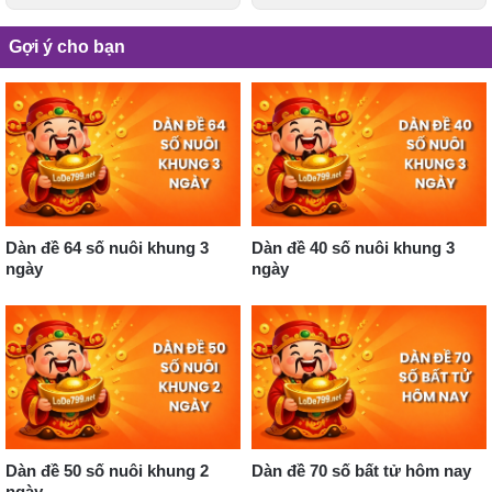
Gợi ý cho bạn
Dàn đề 64 số nuôi khung 3
Dàn đề 40 số nuôi khung 3
ngày
ngày
Dàn đề 50 số nuôi khung 2
Dàn đề 70 số bất tử hôm nay
ngày